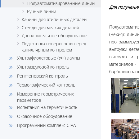
Полуавтоматизированные линии
Для получени
Ручные линии
Кабины для атипичных деталей
Полуавтоматиз
Стенды для мелких деталей
(Чехия): лин
Дополнительное оборудование
программируе
Подготовка поверхности перед
выгрузки дета
капиллярным контролем
выгрузка и 
Ультрафиолетовые (УФ) лампы
материалов -
Ультразвуковой контроль
барботирован
Рентгеновский контроль
Термографический контроль
Измерение геометрических
параметров
Испытания на герметичность
Окрасочное оборудование
Программный комплекс CIVA