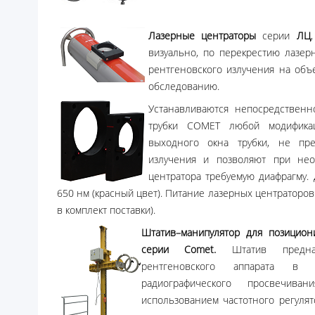
Лазерные центраторы
серии
ЛЦ
визуально, по перекрестию лазер
рентгеновского излучения на объе
обследованию.
Устанавливаются непосредственн
трубки COMET любой модифика
выходного окна трубки, не пре
излучения и позволяют при нео
центратора требуемую диафрагму.
650 нм (красный цвет). Питание лазерных центраторов 
в комплект поставки).
Штатив–манипулятор для позицион
серии Comet.
Штатив предназ
рентгеновского аппарата в
радиографического просвечива
использованием частотного регулят