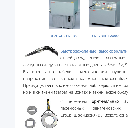
XRC-4501-OW
XRC-3001-WW
Быстрозажимные высоковольт
(Швейцария), имеют различные
доступны следующие стандартные длины кабеля: 3м, 5м
Высоковольтные кабели с механическим пружинн
напряжение в зоне контакта, надежное электроснабжен
Преимущества пружинного кабеля наблюдаются не тол
но и в снижении затрат на монтаж и техническое обсл
C перечнем
оригинальных ак
переносных рентгеновских
Group (Швейцария) Вы можете озн