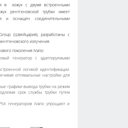
 в кожух с двумя встроенными
жух рентгеновской трубки имеет
ия и оснащен соединительными
roup (Швейцария), разработаны с
ентгеновского излучения.
ого поколения iVario:
уемый генератор с адаптируемыми
встроенной логикой идентификации.
печивая оптимальные настройки для
ные графики вывода трубки на режим
одлевая срок службы трубки путем
P54 генераторов iVario упрощают и