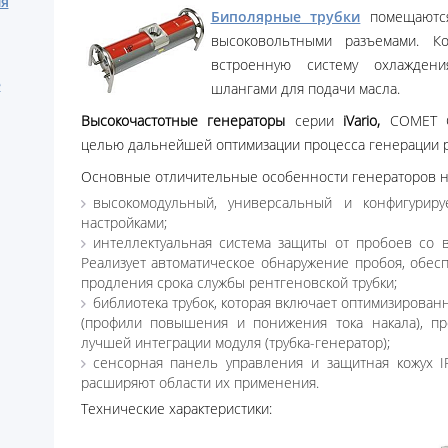
ия
Биполярные трубки
помещаются
высоковольтными разъемами. Ко
встроенную систему охлажден
е
шлангами для подачи масла.
Высокочастотные генераторы
серии
iVario
,
COMET G
целью дальнейшей оптимизации процесса генерации р
Основные отличительные особенности генераторов нов
высокомодульный, универсальный и конфигурир
настройками;
интеллектуальная система защиты от пробоев со 
Реализует автоматическое обнаружение пробоя, обес
продления срока службы рентгеновской трубки;
библиотека трубок, которая включает оптимизирован
(профили повышения и понижения тока накала), пр
лучшей интеграции модуля (трубка-генератор);
сенсорная панель управления и защитная кожух I
расширяют области их применения.
Технические характеристики: