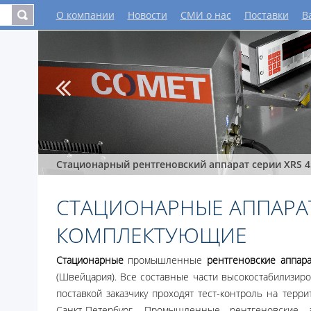
О компании
Новости
СМИ о нас
Поставки
В
Стационарный рентгеновский аппарат серии XRS 4
СТАЦИОНАРНЫЕ АППАРА
КОМПЛЕКТУЮЩИЕ
Стационарные
промышленные
рентгеновские аппар
(Швейцария). Все составные части высокостабилизир
поставкой заказчику проходят тест-контроль на терри
Санкт-Петербург. Промышленные рентгеновские