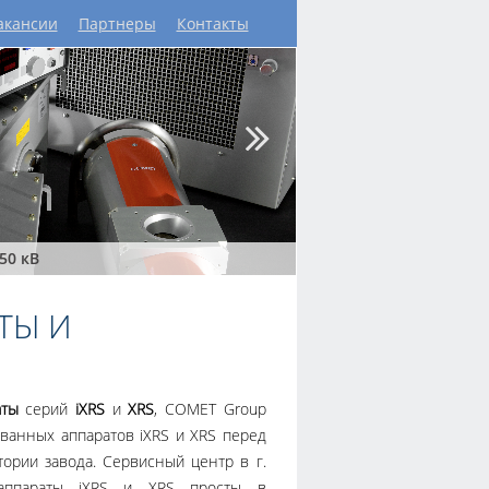
акансии
Партнеры
Контакты
50 кВ
ТЫ И
аты
серий
iXRS
и
XRS
, COMET Group
ованных аппаратов iXRS и XRS перед
тории завода. Сервисный центр в г.
 аппараты iXRS и XRS просты в