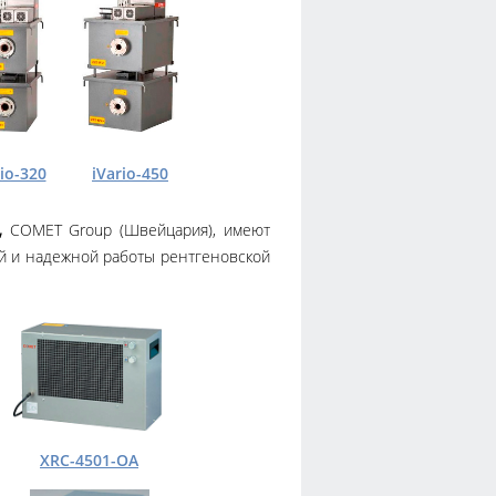
rio-320
iVario-450
,
COMET Group (Швейцария), имеют
й и надежной работы рентгеновской
XRC-4501-OA