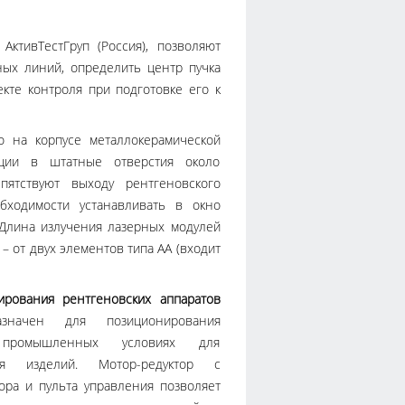
, АктивТестГруп (Россия), позволяют
ных линий, определить центр пучка
кте контроля при подготовке его к
о на корпусе металлокерамической
ции в штатные отверстия около
пятствуют выходу рентгеновского
бходимости устанавливать в окно
 Длина излучения лазерных модулей
– от двух элементов типа АА (входит
ирования рентгеновских аппаратов
начен для позиционирования
 промышленных условиях для
ния изделий. Мотор-редуктор с
ора и пульта управления позволяет