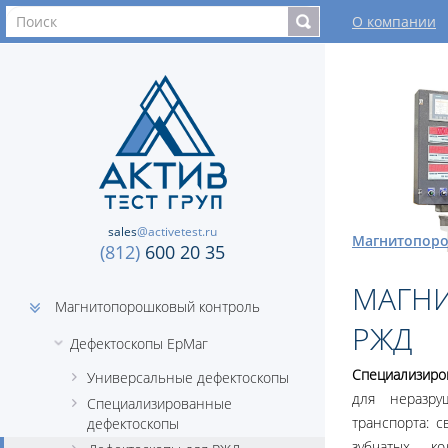
О компании
sales
@activetest.ru
Магнитопоро
(812)
600 20 35
МАГН
Магнитопорошковый контроль
РЖД
Дефектоскопы ЕрМаг
Специализир
Универсальные дефектоскопы
для неразру
Специализированные
транспорта: 
дефектоскопы
зубчатых к