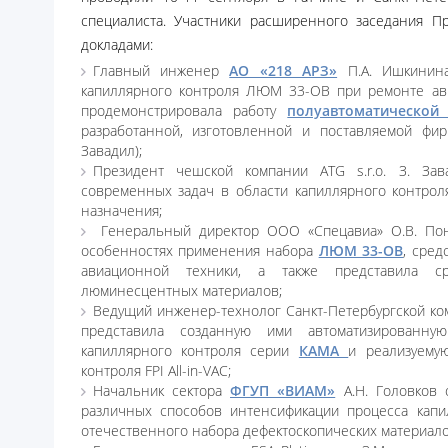
специалиста. Участники расширенного заседания 
докладами:
Главный инженер
АО «218 АРЗ»
П.А. Ишкинина
капиллярного контроля ЛЮМ 33-ОВ при ремонте ав
продемонстрировала работу
полуавтоматической
разработанной, изготовленной и поставляемой фи
Завадил);
Президент чешской компании ATG s.r.o. З. За
современных задач в области капиллярного контрол
назначения;
Генеральный директор ООО «Спецавиа» О.В. Пон
особенностях применения набора
ЛЮМ 33-ОВ
, сред
авиационной техники, а также представила ср
люминесцентных материалов;
Ведущий инженер-технолог Санкт-Петербургской ком
представила созданную ими автоматизированную
капиллярного контроля серии
КАМА
и реализуему
контроля FPI All-in-VAC;
Начальник сектора
ФГУП «ВИАМ»
А.Н. Головков 
различных способов интенсификации процесса кап
отечественного набора дефектоскопических материал