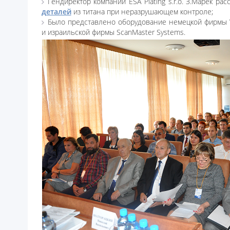
Гендиректор компании ESA Plating s.r.o. З.Марек рас
деталей
из титана при неразрушающем контроле;
Было представлено оборудование немецкой фирмы Vis
и израильской фирмы ScanMaster Systems.