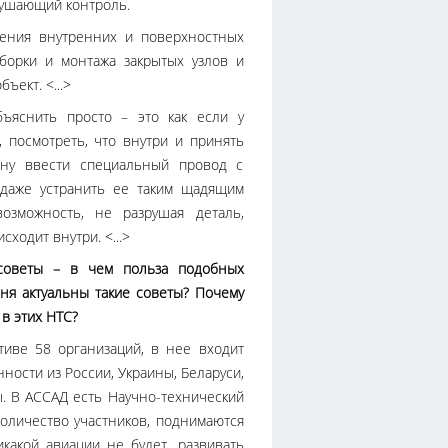
рушающий контроль.
ения внутренних и поверхностных
борки и монтажа закрытых узлов и
ъект. <...>
ъяснить просто – это как если у
, посмотреть, что внутри и принять
ну ввести специальный провод с
 даже устранить ее таким щадящим
озможность, не разрушая деталь,
сходит внутри. <...>
 советы – в чем польза подобных
дня актуальны такие советы? Почему
в этих НТС?
тиве 58 организаций, в нее входит
ности из России, Украины, Беларуси,
. В АССАД есть Научно-технический
количество участников, поднимаются
икакой авиации не будет, развивать