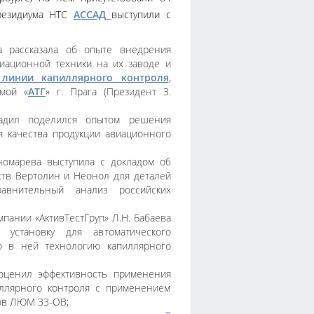
Президиума НТС
АССАД
выступили с
 рассказала об опыте внедрения
иационной техники на их заводе и
 линии капиллярного контроля
,
рмой «
АТГ
» г. Прага (Президент З.
вадил поделился опытом решения
я качества продукции авиационного
омарева выступила с докладом об
ств Вертолин и Неонол для деталей
авнительный анализ российских
пании «АктивТестГруп» Л.Н. Бабаева
 установку для автоматического
ю в ней технологию капиллярного
оценил эффективность применения
иллярного контроля с применением
ов ЛЮМ 33-ОВ;