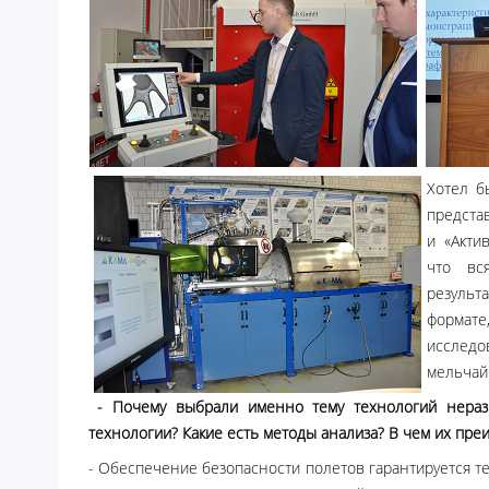
Хотел б
предста
и «Акти
что вс
результ
форма
исслед
мельчай
- Почему выбрали именно тему технологий нераз
технологии? Какие есть методы анализа? В чем их пре
- Обеспечение безопасности полетов гарантируется т