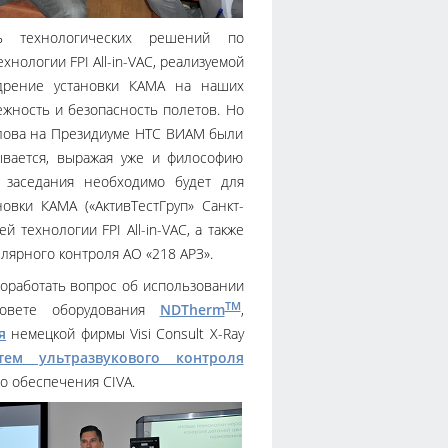
ть технологических решений по
нологии FPI All-in-VAC, реализуемой
едрение установки КАМА на наших
жность и безопасность полетов. Но
лова на Президиуме НТС ВИАМ были
ывается, выражая уже и философию
 заседания необходимо будет для
овки КАМА («АктивТестГруп» Санкт-
 технологии FPI All-in-VAC, а также
ллярного контроля АО «218 АРЗ».
оработать вопрос об использовании
TM
Совете оборудования
NDTherm
,
я
немецкой фирмы Visi Consult X-Ray
тем ультразвукового контроля
о обеспечения CIVA.