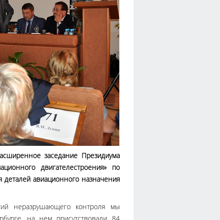
расширенное заседание Президиума
иационного двигателестроения» по
я деталей авиационного назначения
огий неразрушающего контроля мы
рбурге, на нем присутствовали 84