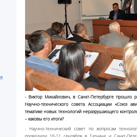
ия
- Виктор Михайлович, в Санкт-Петербурге прошло 
е
Научно-технического совета Ассоциации «Союз ав
тематике новых технологий неразрушающего контрол
– каковы его итоги?
- Научно-технический совет по вопросам технол
проводили 10-11 сентября в Гатчине и Санкт-Пете