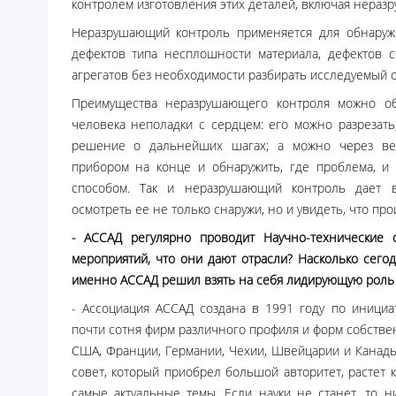
контролем изготовления этих деталей, включая нераз
Неразрушающий контроль применяется для обнаруж
дефектов типа несплошности материала, дефектов с
агрегатов без необходимости разбирать исследуемый об
Преимущества неразрушающего контроля можно об
человека неполадки с сердцем: его можно разрезать
решение о дальнейших шагах; а можно через ве
прибором на конце и обнаружить, где проблема, и
способом. Так и неразрушающий контроль дает в
осмотреть ее не только снаружи, но и увидеть, что прои
- АССАД регулярно проводит Научно-технические
мероприятий, что они дают отрасли? Насколько сего
именно АССАД решил взять на себя лидирующую роль 
- Ассоциация АССАД создана в 1991 году по инициа
почти сотня фирм различного профиля и форм собствен
США, Франции, Германии, Чехии, Швейцарии и Канады
совет, который приобрел большой авторитет, растет 
самые актуальные темы. Если науки не станет, то н