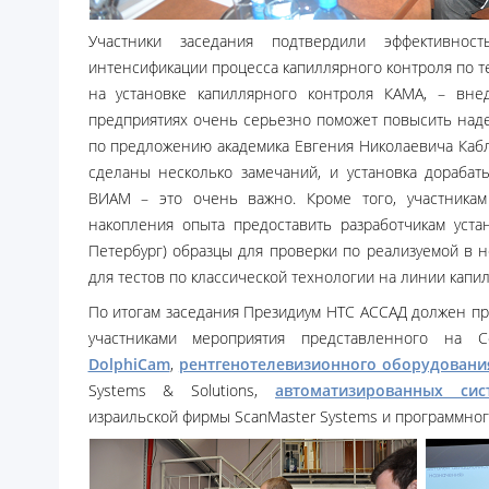
Участники заседания подтвердили эффективнос
интенсификации процесса капиллярного контроля по тех
на установке капиллярного контроля КАМА, – вн
предприятиях очень серьезно поможет повысить наде
по предложению академика Евгения Николаевича Каб
сделаны несколько замечаний, и установка дорабат
ВИАМ – это очень важно. Кроме того, участникам
накопления опыта предоставить разработчикам устан
Петербург) образцы для проверки по реализуемой в ней
для тестов по классической технологии на линии капи
По итогам заседания Президиум НТС АССАД должен пр
участниками мероприятия представленного на 
DolphiCam
,
рентгенотелевизионного оборудовани
Systems & Solutions,
автоматизированных сис
израильской фирмы ScanMaster Systems и программног