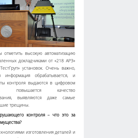
ы отметить высокую автоматизацию
вленных докладчиками от «218 АРЗ»
вТестГруп» установок. Очень важно,
я информация обрабатывается, и
аты контроля выдаются в цифровом
те, повышается качество
ования, выявляются даже самые
шие трещины.
рушающего контроля – что это за
имущества?
ехнологиями изготовления деталей и