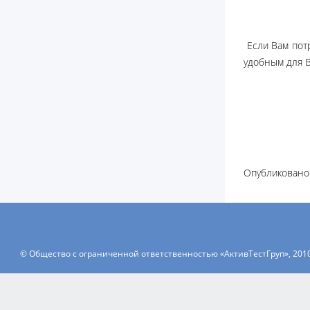
Если Вам потр
удобным для 
Опубликовано 
© Общество с ограниченной ответственностью «АктивТестГруп», 201