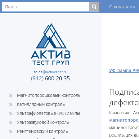
О компании
УФ-лампа PR
sales
@activetest.ru
(812)
600 20 35
Подпис
Магнитопорошковый контроль
дефекто
Капиллярный контроль
Компания Ак
Ультрафиолетовые (УФ) лампы
магнитопор
Ультразвуковой контроль
машиностроит
Рентгеновский контроль
реализация дв