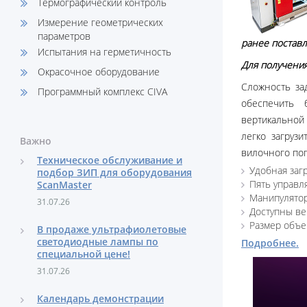
Термографический контроль
Измерение геометрических
параметров
ранее поставл
Испытания на герметичность
Для получени
Окрасочное оборудование
Сложность за
Программный комплекс CIVA
обеспечить 
вертикальной 
легко загруз
Важно
вилочного пог
Техническое обслуживание и
Удобная заг
подбор ЗИП для оборудования
Пять управл
ScanMaster
Манипулятор
31.07.26
Доступны ве
Размер объе
В продаже ультрафиолетовые
светодиодные лампы по
Подробнее.
специальной цене!
31.07.26
Календарь демонстрации